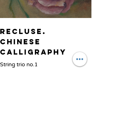
Recluse.
Chinese
Calligraphy
String trio no.1
String trio
Previous
Next